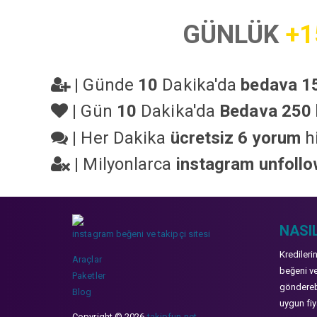
GÜNLÜK
+1
|
Günde
10
Dakika'da
bedava 15
|
Gün
10
Dakika'da
Bedava 250 
|
Her Dakika
ücretsiz 6 yorum
hi
|
Milyonlarca
instagram unfoll
NASIL
instagram beğeni ve takipçi sitesi
Kredileri
Araçlar
beğeni ve
Paketler
gönderebi
Blog
uygun fiya
Copyright © 2026
takipfun.net