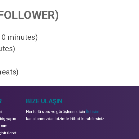
FOLLOWER)
 10 minutes)
utes)
heats
)
R
BIZE ULAŞIN
mi
Her türlü soru ve görüşleriniz için
İletişim
iriş yapın
kanallarımızdan bizimle irtibat kurabilirsiniz.
anım
çbir ücret