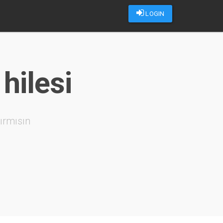
LOGIN
hilesi
ırmısın