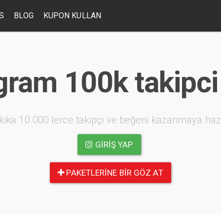
S
BLOG
KUPON KULLAN
gram 100k takipci 
kika 10.000 lerce takipçi ve beğeni kazanmaya haz
GIRIŞ YAP
PAKETLERINE BIR GÖZ AT