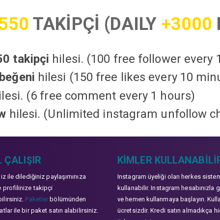
550
TAKİPÇİ (DAILY
+3000
0 takipçi
hilesi. (100 free follower every
beğeni
hilesi (150 free likes every 10 min
lesi. (6 free comment every 1 hours)
ow
hilesi. (Unlimited instagram unfollow c
 ÇALIŞIR
KIMLER KULLANABILI
niz ile dilediğiniz paylaşımınıza
Instagram üyeliği olan herkes siste
 profilinize takipçi
kullanabilir. Instagram hesabınızla g
lirsiniz.
Paketler
bölümünden
ve hemen kullanmaya başlayın. Kull
tlar ile bir paket satın alabilirsiniz.
ücretsizdir. Kredi satın almadıkça hi