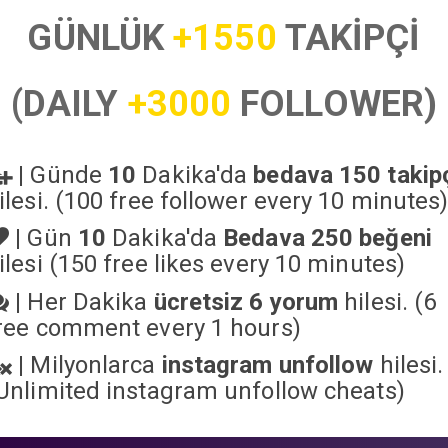
GÜNLÜK
+1550
TAKİPÇİ
(DAILY
+3000
FOLLOWER)
|
Günde
10
Dakika'da
bedava 150 takip
ilesi. (100 free follower every 10 minutes
|
Gün
10
Dakika'da
Bedava 250 beğeni
ilesi (150 free likes every 10 minutes)
|
Her Dakika
ücretsiz 6 yorum
hilesi. (6
ree comment every 1 hours)
|
Milyonlarca
instagram unfollow
hilesi.
Unlimited instagram unfollow cheats
)