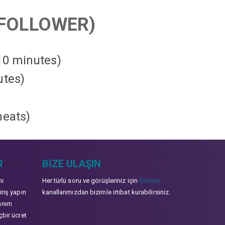
FOLLOWER)
 10 minutes)
utes)
heats
)
R
BIZE ULAŞIN
mi
Her türlü soru ve görüşleriniz için
İletişim
iriş yapın
kanallarımızdan bizimle irtibat kurabilirsiniz.
anım
çbir ücret