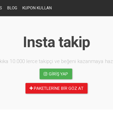
S
BLOG
KUPON KULLAN
Insta takip
kika 10.000 lerce takipçi ve beğeni kazanmaya haz
GIRIŞ YAP
PAKETLERINE BIR GÖZ AT