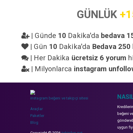
GÜNLÜK
+1
|
Günde
10
Dakika'da
bedava 15
|
Gün
10
Dakika'da
Bedava 250 
|
Her Dakika
ücretsiz 6 yorum
hi
|
Milyonlarca
instagram unfoll
NASIL
instagram beğeni ve takipçi sitesi
Kredileri
Araçlar
beğeni ve
Paketler
gönderebi
Blog
uygun fiya
Copyright © 2026
takipfun.net