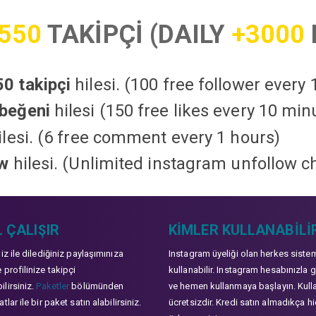
550
TAKİPÇİ (DAILY
+3000
0 takipçi
hilesi. (100 free follower every
beğeni
hilesi (150 free likes every 10 min
lesi. (6 free comment every 1 hours)
ow
hilesi. (Unlimited instagram unfollow c
 ÇALIŞIR
KIMLER KULLANABILI
niz ile dilediğiniz paylaşımınıza
Instagram üyeliği olan herkes siste
 profilinize takipçi
kullanabilir. Instagram hesabınızla g
lirsiniz.
Paketler
bölümünden
ve hemen kullanmaya başlayın. Kull
tlar ile bir paket satın alabilirsiniz.
ücretsizdir. Kredi satın almadıkça hi