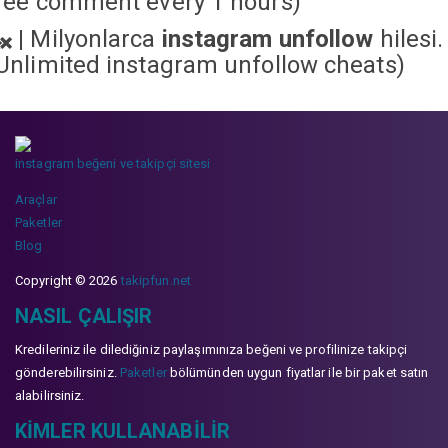
ree comment every 1 hours)
|
Milyonlarca
instagram unfollow
hilesi.
Unlimited instagram unfollow cheats
)
instagram beğeni ve takipçi sitesi
Araçlar
Paketler
Blog
Copyright © 2026
takipfun.net
NASIL ÇALIŞIR
Kredileriniz ile dilediğiniz paylaşımınıza beğeni ve profilinize takipçi
gönderebilirsiniz.
Paketler
bölümünden uygun fiyatlar ile bir paket satın
alabilirsiniz.
KIMLER KULLANABILIR