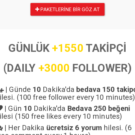
PAKETLERINE BIR GÖZ AT
GÜNLÜK
+1550
TAKİPÇİ
(DAILY
+3000
FOLLOWER)
|
Günde
10
Dakika'da
bedava 150 takip
ilesi. (100 free follower every 10 minutes
|
Gün
10
Dakika'da
Bedava 250 beğeni
ilesi (150 free likes every 10 minutes)
|
Her Dakika
ücretsiz 6 yorum
hilesi. (6