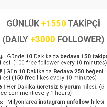
GÜNLÜK
+1550
TAKİPÇİ
(DAILY
+3000
FOLLOWER)
|
Günde
10
Dakika'da
bedava 150 takip
ilesi. (100 free follower every 10 minutes
|
Gün
10
Dakika'da
Bedava 250 beğeni
ilesi (150 free likes every 10 minutes)
|
Her Dakika
ücretsiz 6 yorum
hilesi. (6
ree comment every 1 hours)
|
Milyonlarca
instagram unfollow
hilesi.