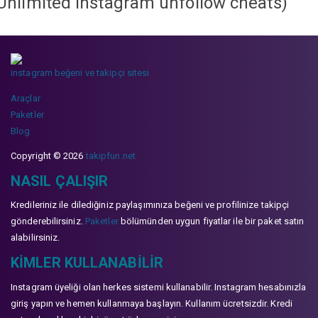
Unlimited instagram unfollow cheats
)
instagram beğeni ve takipçi sitesi
Araçlar
Paketler
Blog
Copyright © 2026
takipfun.net
NASIL ÇALIŞIR
Kredileriniz ile dilediğiniz paylaşımınıza beğeni ve profilinize takipçi
gönderebilirsiniz.
Paketler
bölümünden uygun fiyatlar ile bir paket satın
alabilirsiniz.
KIMLER KULLANABILIR
Instagram üyeliği olan herkes sistemi kullanabilir. Instagram hesabınızla
giriş yapın ve hemen kullanmaya başlayın. Kullanım ücretsizdir. Kredi