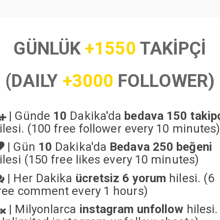
GÜNLÜK
+1550
TAKİPÇİ
(DAILY
+3000
FOLLOWER)
|
Günde
10
Dakika'da
bedava 150 takip
ilesi. (100 free follower every 10 minutes
|
Gün
10
Dakika'da
Bedava 250 beğeni
ilesi (150 free likes every 10 minutes)
|
Her Dakika
ücretsiz 6 yorum
hilesi. (6
ree comment every 1 hours)
|
Milyonlarca
instagram unfollow
hilesi.