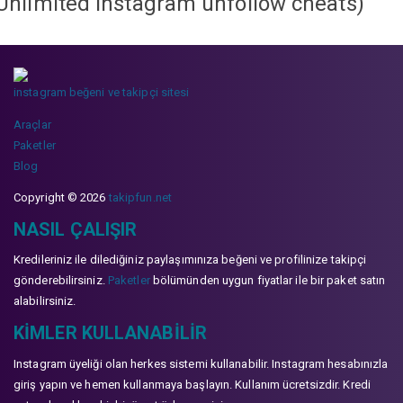
Unlimited instagram unfollow cheats
)
instagram beğeni ve takipçi sitesi
Araçlar
Paketler
Blog
Copyright © 2026
takipfun.net
NASIL ÇALIŞIR
Kredileriniz ile dilediğiniz paylaşımınıza beğeni ve profilinize takipçi
gönderebilirsiniz.
Paketler
bölümünden uygun fiyatlar ile bir paket satın
alabilirsiniz.
KIMLER KULLANABILIR
Instagram üyeliği olan herkes sistemi kullanabilir. Instagram hesabınızla
giriş yapın ve hemen kullanmaya başlayın. Kullanım ücretsizdir. Kredi