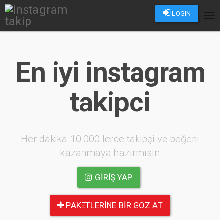
LOGIN
Tog
nav
En iyi instagram
takipci
Her dakika 10.000 lerce takipçi ve beğeni
kazanmaya hazırmısın
GIRIŞ YAP
PAKETLERINE BIR GÖZ AT