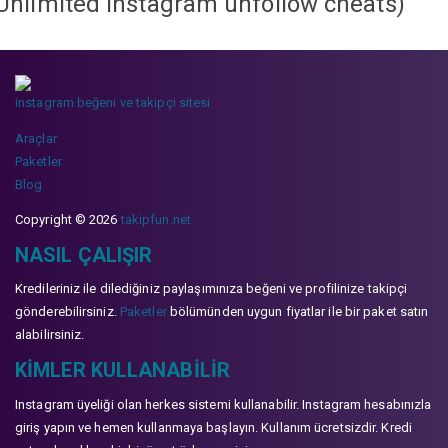
Unlimited instagram unfollow cheats
)
instagram beğeni ve takipçi sitesi
Araçlar
Paketler
Blog
Copyright © 2026
takipfun.net
NASIL ÇALIŞIR
Kredileriniz ile dilediğiniz paylaşımınıza beğeni ve profilinize takipçi
gönderebilirsiniz.
Paketler
bölümünden uygun fiyatlar ile bir paket satın
alabilirsiniz.
KIMLER KULLANABILIR
Instagram üyeliği olan herkes sistemi kullanabilir. Instagram hesabınızla
giriş yapın ve hemen kullanmaya başlayın. Kullanım ücretsizdir. Kredi