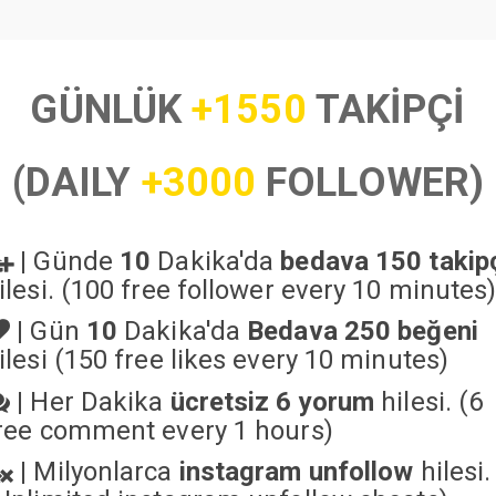
GÜNLÜK
+1550
TAKİPÇİ
(DAILY
+3000
FOLLOWER)
|
Günde
10
Dakika'da
bedava 150 takip
ilesi. (100 free follower every 10 minutes
|
Gün
10
Dakika'da
Bedava 250 beğeni
ilesi (150 free likes every 10 minutes)
|
Her Dakika
ücretsiz 6 yorum
hilesi. (6
ree comment every 1 hours)
|
Milyonlarca
instagram unfollow
hilesi.