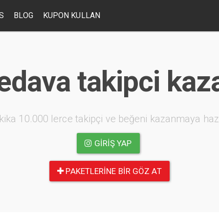
S
BLOG
KUPON KULLAN
edava takipci kaz
kika 10.000 lerce takipçi ve beğeni kazanmaya haz
GIRIŞ YAP
PAKETLERINE BIR GÖZ AT