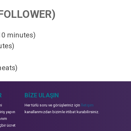
FOLLOWER)
 10 minutes)
utes)
heats
)
R
BIZE ULAŞIN
mi
Her türlü soru ve görüşleriniz için
İletişim
iriş yapın
kanallarımızdan bizimle irtibat kurabilirsiniz.
anım
çbir ücret