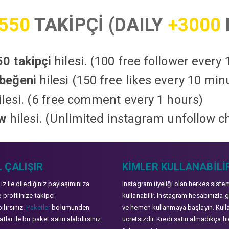
550
TAKİPÇİ (DAILY
+3000
0 takipçi
hilesi. (100 free follower every
beğeni
hilesi (150 free likes every 10 min
lesi. (6 free comment every 1 hours)
ow
hilesi. (Unlimited instagram unfollow c
 ÇALIŞIR
KIMLER KULLANABILI
niz ile dilediğiniz paylaşımınıza
Instagram üyeliği olan herkes siste
 profilinize takipçi
kullanabilir. Instagram hesabınızla g
lirsiniz.
Paketler
bölümünden
ve hemen kullanmaya başlayın. Kull
tlar ile bir paket satın alabilirsiniz.
ücretsizdir. Kredi satın almadıkça hi