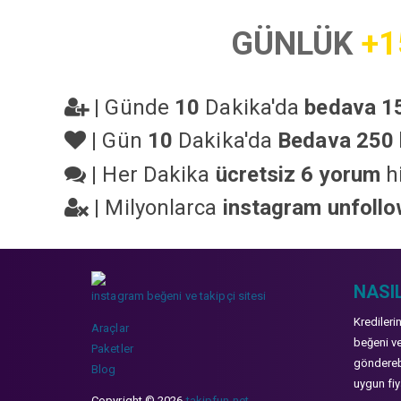
GÜNLÜK
+1
|
Günde
10
Dakika'da
bedava 15
|
Gün
10
Dakika'da
Bedava 250 
|
Her Dakika
ücretsiz 6 yorum
hi
|
Milyonlarca
instagram unfoll
NASIL
instagram beğeni ve takipçi sitesi
Kredileri
Araçlar
beğeni ve
Paketler
gönderebi
Blog
uygun fiya
Copyright © 2026
takipfun.net