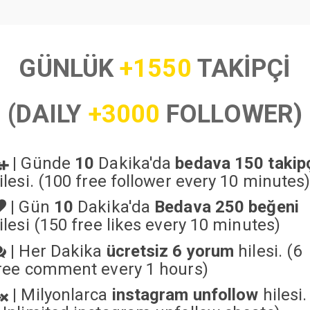
GÜNLÜK
+1550
TAKİPÇİ
(DAILY
+3000
FOLLOWER)
|
Günde
10
Dakika'da
bedava 150 takip
ilesi. (100 free follower every 10 minutes
|
Gün
10
Dakika'da
Bedava 250 beğeni
ilesi (150 free likes every 10 minutes)
|
Her Dakika
ücretsiz 6 yorum
hilesi. (6
ree comment every 1 hours)
|
Milyonlarca
instagram unfollow
hilesi.