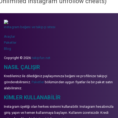
Unlimited instagram unfollow cheats
)
instagram beğeni ve takipçi sitesi
Araçlar
Paketler
Blog
Copyright © 2026
takipfun.net
NASIL ÇALIŞIR
Kredileriniz ile dilediğiniz paylaşımınıza beğeni ve profilinize takipçi
gönderebilirsiniz.
Paketler
bölümünden uygun fiyatlar ile bir paket satın
alabilirsiniz.
KIMLER KULLANABILIR
Instagram üyeliği olan herkes sistemi kullanabilir. Instagram hesabınızla
giriş yapın ve hemen kullanmaya başlayın. Kullanım ücretsizdir. Kredi