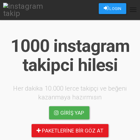
LOGIN
Tog
nav
1000 instagram
takipci hilesi
Her dakika 10.000 lerce takipçi ve beğeni
kazanmaya hazırmısın
GIRIŞ YAP
PAKETLERINE BIR GÖZ AT